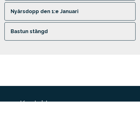
Nyårsdopp den 1:e Januari
Bastun stängd
Kontakt
email
hafsbadstyrso@gmail.com
location_on
Styrsö, Kallbadsvägen