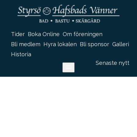
Tider
Boka Online
Om föreningen
Bli medlem
Hyra lokalen
Bli sponsor
Galleri
Historia
historiaaaaaaaa
Senaste nytt
menu