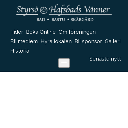
Tider
Boka Online
Om föreningen
Bli medlem
Hyra lokalen
Bli sponsor
Galleri
Historia
historiaaaaaaaa
Senaste nytt
menu