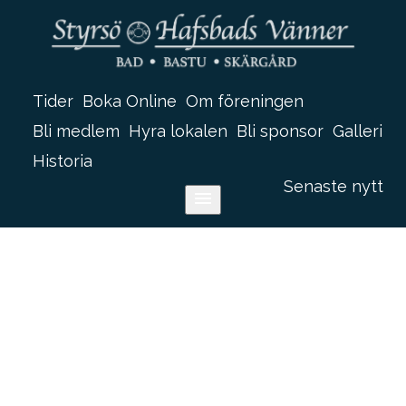
Tider
Boka Online
Om föreningen
Bli medlem
Hyra lokalen
Bli sponsor
Galleri
Historia
historiaaaaaaaa
Senaste nytt
menu