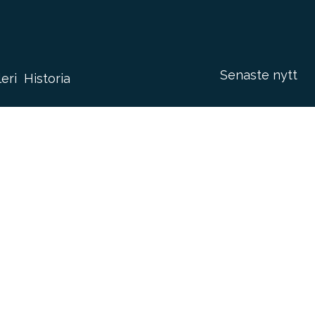
Senaste nytt
leri
Historia
historiaaaaaaaa