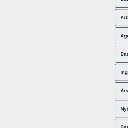
Ar
Agg
Ba
Ing
År
Ny
Ba