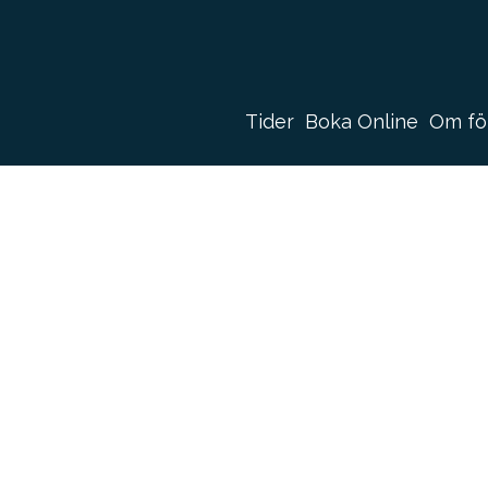
Tider
Boka Online
Om fö