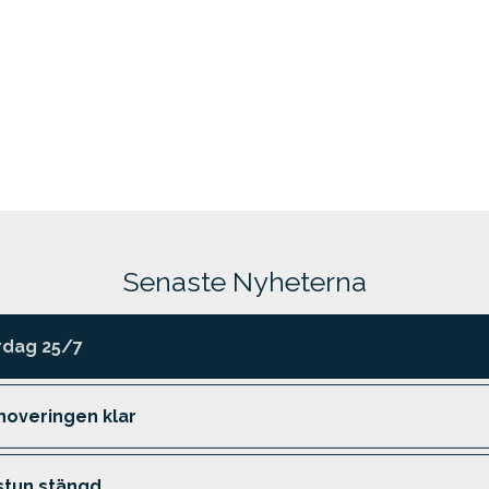
Senaste Nyheterna
rdag 25/7
noveringen klar
stun stängd