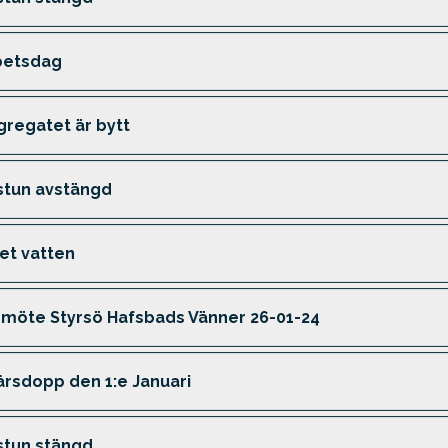
betsdag
regatet är bytt
stun avstängd
et vatten
smöte Styrsö Hafsbads Vänner 26-01-24
årsdopp den 1:e Januari
stun stängd